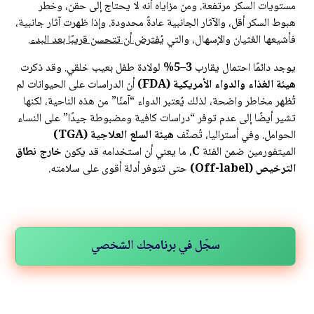
مستويات السكر مرتفعة. ومن مزاياه أنه لا يحتاج إلى حقن، وخطر
هبوط السكر أقل، والآثار الجانبية عادةً محدودة. وإذا ظهرت آثار جانبية،
فأشيعها الغثيان والإسهال، والتي
يُفترض أن تتحسن قريبًا بعد البدء
.
يوجد دائمًا احتمال يقارب
3–5%
لولادة طفل بعيب خلقي. وقد ذكرت
هيئة الغذاء والدواء الأمريكية (FDA)
أن الدراسات على الحيوانات لم
تُظهر مخاطر واضحة، لذلك يُعتبر الدواء “آمنًا” من هذه الناحية، لكنها
تشير أيضًا إلى عدم توفر “دراسات كافية ومضبوطة جيدًا” على النساء
الحوامل. وفي أستراليا، تُصنِّف
هيئة السلع العلاجية (TGA)
الميتفورمين ضمن الفئة
C
، ما يعني أن استخدامه قد يكون
خارج نطاق
الترخيص (Off-label)
حتى تتوفر أدلة أقوى على سلامته.
سجّل في برنامجك الشخصي