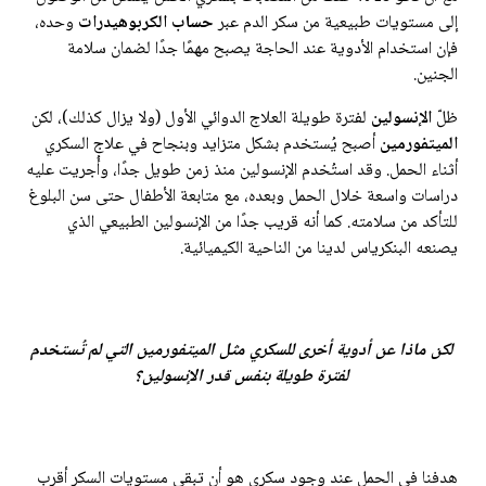
إلى مستويات طبيعية من سكر الدم عبر
حساب الكربوهيدرات
وحده،
فإن استخدام الأدوية عند الحاجة يصبح مهمًا جدًا لضمان سلامة
الجنين.
ظلّ
الإنسولين
لفترة طويلة العلاج الدوائي الأول (ولا يزال كذلك)، لكن
الميتفورمين
أصبح يُستخدم بشكل متزايد وبنجاح في علاج السكري
أثناء الحمل. وقد استُخدم الإنسولين منذ زمن طويل جدًا، وأُجريت عليه
دراسات واسعة خلال الحمل وبعده، مع متابعة الأطفال حتى سن البلوغ
للتأكد من سلامته. كما أنه قريب جدًا من الإنسولين الطبيعي الذي
يصنعه البنكرياس لدينا من الناحية الكيميائية.
لكن ماذا عن أدوية أخرى للسكري مثل الميتفورمين التي لم تُستخدم
لفترة طويلة بنفس قدر الإنسولين؟
هدفنا في الحمل عند وجود سكري هو أن تبقى مستويات السكر أقرب