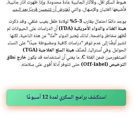
هبوط السكر أقل، والآثار الجانبية عادةً محدودة. وإذا ظهرت آثار جانبية،
فأشيعها الغثيان والإسهال، والتي
يُفترض أن تتحسن قريبًا بعد البدء
.
يوجد دائمًا احتمال يقارب
3–5%
لولادة طفل بعيب خلقي. وقد ذكرت
هيئة الغذاء والدواء الأمريكية (FDA)
أن الدراسات على الحيوانات لم
تُظهر مخاطر واضحة، لذلك يُعتبر الدواء “آمنًا” من هذه الناحية، لكنها
تشير أيضًا إلى عدم توفر “دراسات كافية ومضبوطة جيدًا” على النساء
الحوامل. وفي أستراليا، تُصنِّف
هيئة السلع العلاجية (TGA)
الميتفورمين ضمن الفئة
C
، ما يعني أن استخدامه قد يكون
خارج نطاق
الترخيص (Off-label)
حتى تتوفر أدلة أقوى على سلامته.
استكشف برامج السكري لمدة 12 أسبوعًا