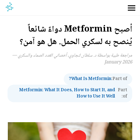
أصبح Metformin دواءً شائعاً
يُنصح به لسكري الحمل. هل هو آمن؟
مراجعة طبية بواسطة د. سلطان لنجاوي، أخصائي الغدد الصماء والسكري —
January 2026
What Is Metformin?
Part of:
Metformin: What It Does, How to Start It, and
Part
How to Use It Well
of: