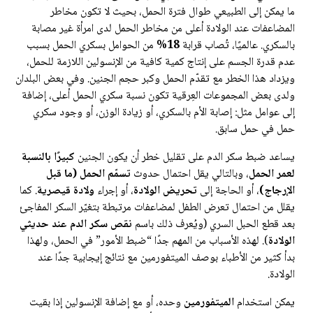
ما يمكن إلى الطبيعي طوال فترة الحمل، بحيث لا تكون مخاطر
المضاعفات عند الولادة أعلى من مخاطر الحمل لدى امرأة غير مصابة
بالسكري. عالميًا، تُصاب قرابة
18%
من الحوامل بسكري الحمل بسبب
عدم قدرة الجسم على إنتاج كمية كافية من الإنسولين اللازمة للحمل،
ويزداد هذا الخطر مع تقدّم الحمل وكبر حجم الجنين. وفي بعض البلدان
ولدى بعض المجموعات العِرقية تكون نسبة سكري الحمل أعلى، إضافة
إلى عوامل مثل: إصابة الأم بالسكري، أو زيادة الوزن، أو وجود سكري
حمل في حمل سابق.
يساعد ضبط سكر الدم على تقليل خطر أن يكون الجنين
كبيرًا بالنسبة
لعمر الحمل
، وبالتالي يقل احتمال حدوث
تسمّم الحمل (ما قبل
الإرجاج)
، أو الحاجة إلى
تحريض الولادة
، أو إجراء
ولادة قيصرية
. كما
يقلل من احتمال تعرض الطفل لمضاعفات مرتبطة بتغيّر السكر المفاجئ
بعد قطع الحبل السري (ويُعرف ذلك باسم
نقص سكر الدم عند حديثي
الولادة
). لهذه الأسباب من المهم جدًا “ضبط الأمور” في الحمل، ولهذا
بدأ كثير من الأطباء بوصف الميتفورمين مع نتائج إيجابية جدًا عند
الولادة.
يمكن استخدام
الميتفورمين
وحده، أو مع إضافة الإنسولين إذا بقيت