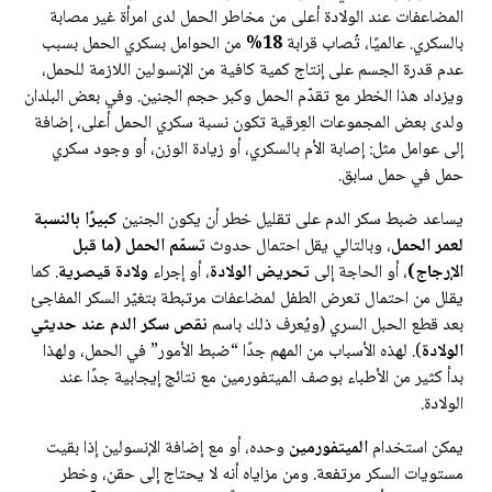
المضاعفات عند الولادة أعلى من مخاطر الحمل لدى امرأة غير مصابة
بالسكري. عالميًا، تُصاب قرابة
18%
من الحوامل بسكري الحمل بسبب
عدم قدرة الجسم على إنتاج كمية كافية من الإنسولين اللازمة للحمل،
ويزداد هذا الخطر مع تقدّم الحمل وكبر حجم الجنين. وفي بعض البلدان
ولدى بعض المجموعات العِرقية تكون نسبة سكري الحمل أعلى، إضافة
إلى عوامل مثل: إصابة الأم بالسكري، أو زيادة الوزن، أو وجود سكري
حمل في حمل سابق.
يساعد ضبط سكر الدم على تقليل خطر أن يكون الجنين
كبيرًا بالنسبة
لعمر الحمل
، وبالتالي يقل احتمال حدوث
تسمّم الحمل (ما قبل
الإرجاج)
، أو الحاجة إلى
تحريض الولادة
، أو إجراء
ولادة قيصرية
. كما
يقلل من احتمال تعرض الطفل لمضاعفات مرتبطة بتغيّر السكر المفاجئ
بعد قطع الحبل السري (ويُعرف ذلك باسم
نقص سكر الدم عند حديثي
الولادة
). لهذه الأسباب من المهم جدًا “ضبط الأمور” في الحمل، ولهذا
بدأ كثير من الأطباء بوصف الميتفورمين مع نتائج إيجابية جدًا عند
الولادة.
يمكن استخدام
الميتفورمين
وحده، أو مع إضافة الإنسولين إذا بقيت
مستويات السكر مرتفعة. ومن مزاياه أنه لا يحتاج إلى حقن، وخطر