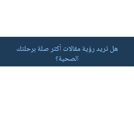
هل تريد رؤية مقالات أكثر صلة برحلتك
الصحية؟
تحديث حالتي الصحية
البرامج المخصصة
برنامج السكري النوع الثاني للمشخصين حديثاً
برنامج السكري النوع الثاني لمن يعانون من ارتفاع السكر
برنامج مقدمات السكري