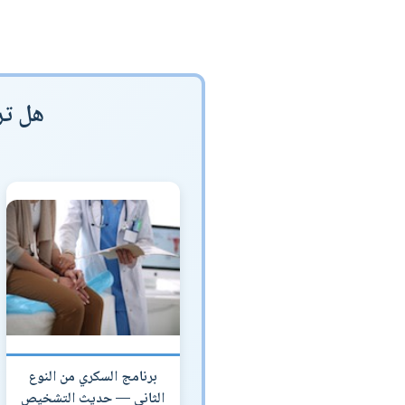
هل تر
برنامج السكري من النوع
الثاني — حديث التشخيص