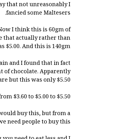
ay that not unreasonably I
fancied some Maltesers.
Now I think this is 60gm of
e that actually rather than
as $5.00. And this is 140gm.
in and I found that in fact
nt of chocolate. Apparently
are but this was only $5.50.
rom $3.60 to $5.00 to $5.50.
 would buy this, but from a
e need people to buy this.
 you need to eat less and I